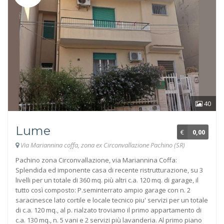
40
Lume
€
0,00
Via Mariannina coffa, zona ex Circonvallazione Pachino (SR)
Pachino zona Circonvallazione, via Mariannina Coffa:
Splendida ed imponente casa di recente ristrutturazione, su 3
livelli per un totale di 360 mq. più altri c.a. 120 mq. di garage, il
tutto così composto: P.seminterrato ampio garage con n. 2
saracinesce lato cortile e locale tecnico piu' servizi per un totale
di c.a. 120 mq., al p. rialzato troviamo il primo appartamento di
c.a. 130 mq., n. 5 vani e 2 servizi più lavanderia. Al primo piano