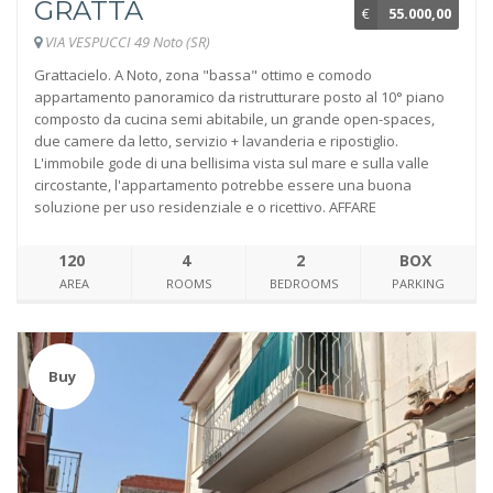
GRATTA
€
55.000,00
VIA VESPUCCI 49 Noto (SR)
Grattacielo. A Noto, zona "bassa" ottimo e comodo
appartamento panoramico da ristrutturare posto al 10° piano
composto da cucina semi abitabile, un grande open-spaces,
due camere da letto, servizio + lavanderia e ripostiglio.
L'immobile gode di una bellisima vista sul mare e sulla valle
circostante, l'appartamento potrebbe essere una buona
soluzione per uso residenziale e o ricettivo. AFFARE
120
4
2
BOX
AREA
ROOMS
BEDROOMS
PARKING
Buy