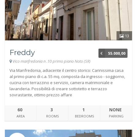
13
Freddy
€
55.000,00
Vico manfredonia n .10 primo piano Noto (SR)
Via Manfredonia, adiacente il centro storico: Carinissima casa
al primo piano di c.a. 55 mq. composta da ingresso - soggiorno,
cucina con terrazzino e servizio, camera matrimoniale e
lavanderia. Possibilità di creare sottotetto e terrazzo
sovrastante, ottimo prezzo affare
60
3
1
NONE
AREA
ROOMS
BEDROOMS
PARKING