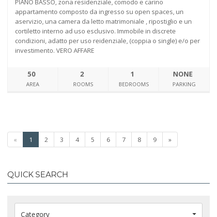
PIANO BASSO, zona residenziale, comodo e carino
appartamento composto da ingresso su open spaces, un
aservizio, una camera da letto matrimoniale , ripostiglio e un
cortiletto interno ad uso esclusivo. Immobile in discrete
condizioni, adatto per uso reidenziale, (coppia o single) e/o per
investimento. VERO AFFARE
50
2
1
NONE
AREA
ROOMS
BEDROOMS
PARKING
«
1
2
3
4
5
6
7
8
9
»
QUICK SEARCH
Category