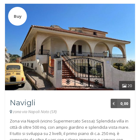
Buy
20
Navigli
€
0,00
zona via Napoli Noto (SR)
Zona via Napoli (vicino Supermercato Sessa): Splendida villa in
città di oltre 500 mq. con ampio giardino e splendida vista mare.
Il tutto si sviluppa su 2 livelli, il primo piano di c.a. 250 mq. è
composto da oltre 6 vani con salone immenso e camere con