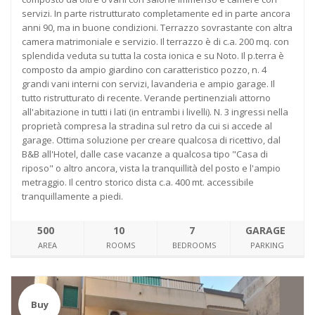
servizi. In parte ristrutturato completamente ed in parte ancora
anni 90, ma in buone condizioni. Terrazzo sovrastante con altra
camera matrimoniale e servizio. Il terrazzo è di c.a. 200 mq. con
splendida veduta su tutta la costa ionica e su Noto. Il p.terra è
composto da ampio giardino con caratteristico pozzo, n. 4
grandi vani interni con servizi, lavanderia e ampio garage. Il
tutto ristrutturato di recente. Verande pertinenziali attorno
all'abitazione in tutti i lati (in entrambi i livelli). N. 3 ingressi nella
proprietà compresa la stradina sul retro da cui si accede al
garage. Ottima soluzione per creare qualcosa di ricettivo, dal
B&B all'Hotel, dalle case vacanze a qualcosa tipo "Casa di
riposo" o altro ancora, vista la tranquillità del posto e l'ampio
metraggio. Il centro storico dista c.a. 400 mt. accessibile
tranquillamente a piedi.
500
10
7
GARAGE
AREA
ROOMS
BEDROOMS
PARKING
Buy