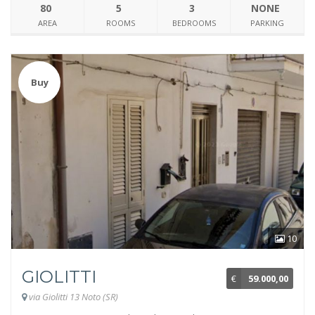
80
5
3
NONE
AREA
ROOMS
BEDROOMS
PARKING
Buy
10
GIOLITTI
€
59.000,00
via Giolitti 13 Noto (SR)