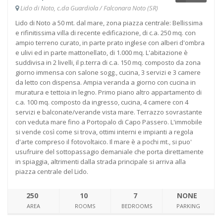
Lido di Noto, c.da Guardiola / Falconara Noto (SR)
Lido di Noto a 50 mt. dal mare, zona piazza centrale: Bellissima
e rifinitissima villa di recente edificazione, di c.a. 250 mq. con
ampio terreno curato, in parte prato inglese con alberi d'ombra
e ulivi ed in parte mattonellato, di 1.000 mq. L'abitazione è
suddivisa in 2 livelli, il p.terra di c.a. 150 mq. composto da zona
giorno immensa con salone sogg., cucina, 3 servizi e 3 camere
da letto con dispensa. Ampia veranda a giorno con cucina in
muratura e tettoia in legno. Primo piano altro appartamento di
c.a. 100 mq. composto da ingresso, cucina, 4 camere con 4
servizi e balconate/verande vista mare. Terrazzo sovrastante
con veduta mare fino a Portopalo di Capo Passero. L'immobile
si vende così come si trova, ottimi interni e impianti a regola
d'arte compreso il fotovoltaico. Il mare è a pochi mt., si puo'
usufruire del sottopassagio demaniale che porta direttamente
in spiaggia, altrimenti dalla strada principale si arriva alla
piazza centrale del Lido.
250
10
7
NONE
AREA
ROOMS
BEDROOMS
PARKING