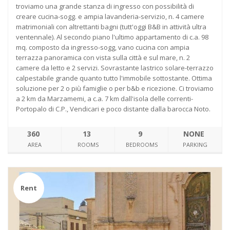
troviamo una grande stanza di ingresso con possibilità di
creare cucina-sogg. e ampia lavanderia-servizio, n. 4 camere
matrimoniali con altrettanti bagni (tutt'oggi B&B in attività ultra
ventennale). Al secondo piano l'ultimo appartamento di c.a. 98
mq. composto da ingresso-sogg, vano cucina con ampia
terrazza panoramica con vista sulla città e sul mare, n. 2
camere da letto e 2 servizi. Sovrastante lastrico solare-terrazzo
calpestabile grande quanto tutto l'immobile sottostante. Ottima
soluzione per 2 o più famiglie o per b&b e ricezione. Ci troviamo
a 2 km da Marzamemi, a c.a. 7 km dall'isola delle correnti-
Portopalo di C.P., Vendicari e poco distante dalla barocca Noto.
360
13
9
NONE
AREA
ROOMS
BEDROOMS
PARKING
Rent