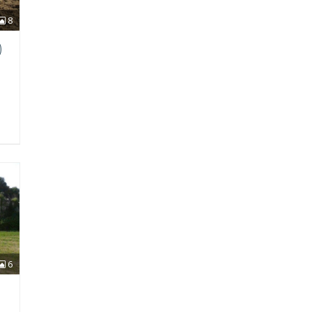
8
)
6