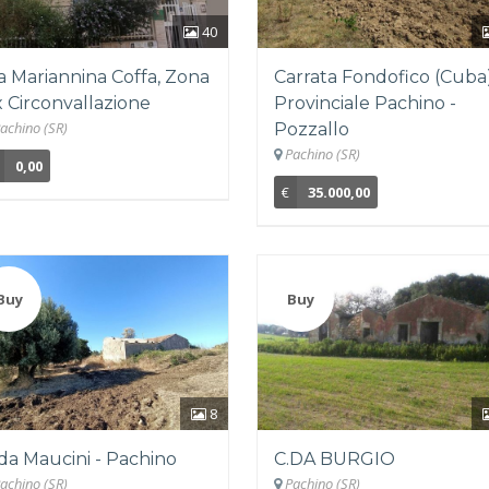
40
a Mariannina Coffa, Zona
Carrata Fondofico (Cuba
 Circonvallazione
Provinciale Pachino -
achino (SR)
Pozzallo
Pachino (SR)
0,00
€
35.000,00
Buy
Buy
8
da Maucini - Pachino
C.DA BURGIO
achino (SR)
Pachino (SR)