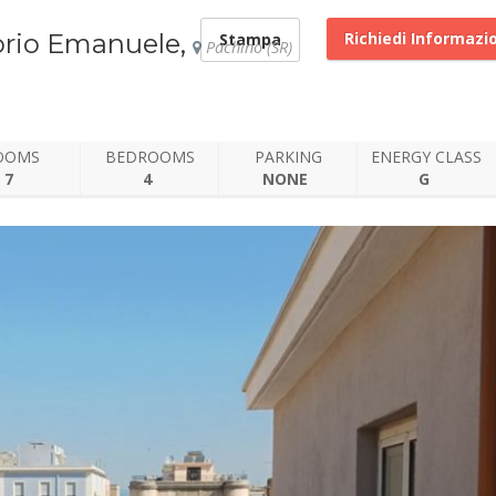
torio Emanuele,
Richiedi Informazi
Stampa
Pachino (SR)
OOMS
BEDROOMS
PARKING
ENERGY CLASS
7
4
NONE
G