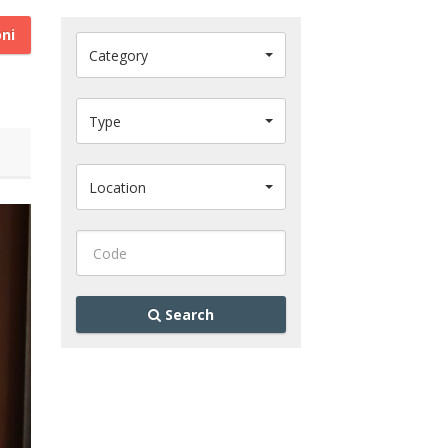
oni
Category
Type
Location
Search