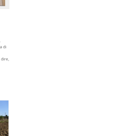
.
a di
 dire,