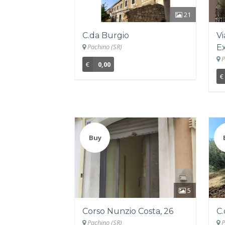
21
C.da Burgio
Vi
Pachino (SR)
Ex
P
€
0,00
€
Buy
5
Corso Nunzio Costa, 26
C.
Pachino (SR)
P