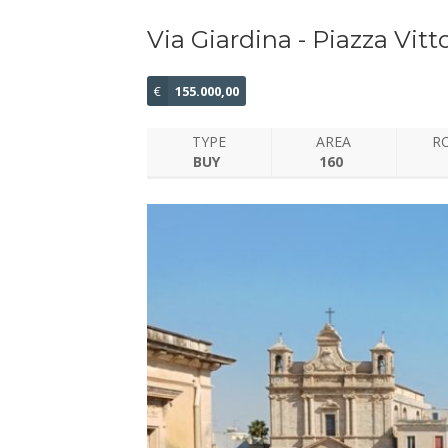
Via Giardina - Piazza Vit
€
155.000,00
TYPE
AREA
R
BUY
160