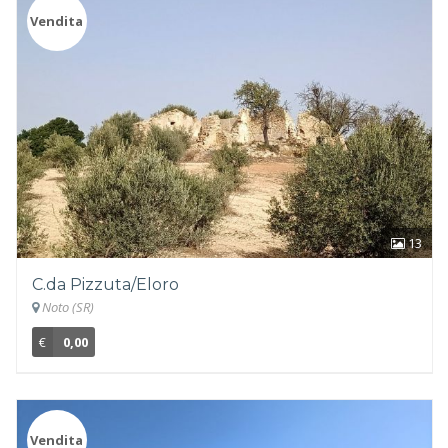
Vendita
13
C.da Pizzuta/Eloro
Noto (SR)
€
0,00
Vendita