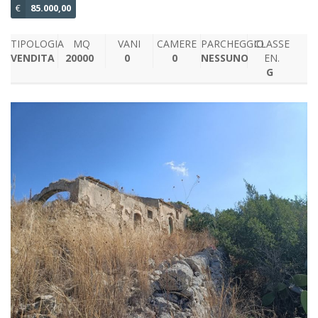
€
85.000,00
TIPOLOGIA
MQ
VANI
CAMERE
PARCHEGGIO
CLASSE
VENDITA
20000
0
0
NESSUNO
EN.
G