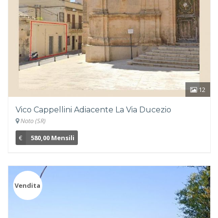
12
Vico Cappellini Adiacente La Via Ducezio
Noto (SR)
€
580,00 Mensili
Vendita