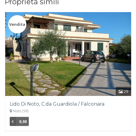
Proprietà simili
Vendita
29
Lido Di Noto, C.da Guardiola / Falconara
Noto (SR)
€
0,00